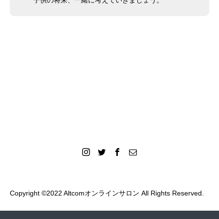
子供の将来、一緒に考えていきましょう。
不登校でゲームトラブルに悩む親子サポート ゲームといい
付き合いをキーワードに、親子関係を見つめ直す気づきの場
一人で悩まず、一緒にベストな方法を考えましょう
Copyright ©2022 ︎Altcomオンラインサロン All Rights Reserved.