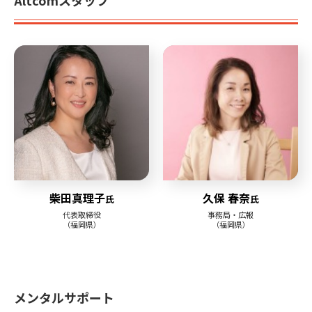
Altcomスタッフ
柴田真理子
久保 春奈
氏
氏
代表取締役
事務局・広報
（福岡県）
（福岡県）
メンタルサポート