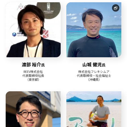
渡部 裕介
山城 健児
氏
氏
REEV株式会社
株式会社フレキシムア
代表取締役社長
代表取締役・社会福祉士
（東京都）
（沖縄県）