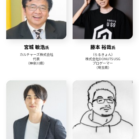
宮城 敏浩
藤本 裕哉
氏
氏
カルチャーズ株式会社
（らるきょん）
代表
株式会社DONUTS USG
（神奈川県）
プロゲーマー
（埼玉県）