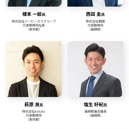
榎本 一郎
西田 圭
氏
氏
株式会社ジービーエスグループ
株式会社戦国
代表取締役社長
代表取締役
（東京都）
（福岡県）
萩原 良
塩生 好紀
氏
氏
株式会社kiduku
福岡県議会議員
代表取締役
(福岡県)
（東京都）