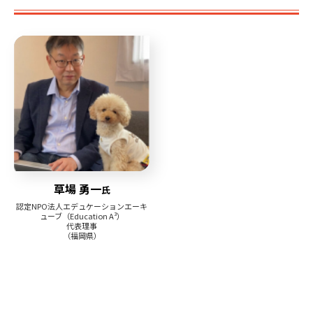
草場 勇一
氏
認定NPO法人エデュケーションエーキ
ューブ（Education A³）
代表理事
（福岡県）