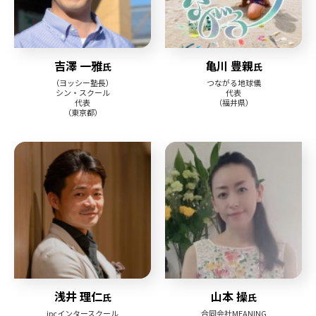
吉澤 一雅
亀川 豊親
氏
氏
（ヨッシー塾長）
つながる地球儀
シン・スクール
代表
代表
（福井県）
（東京都）
浅井 理仁
山本 操
氏
氏
ipcインタースクール
合同会社MEANING