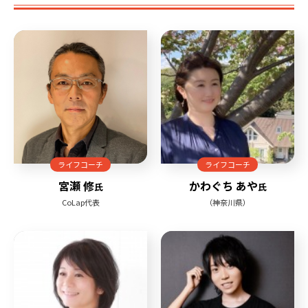
ライフコーチ
ライフコーチ
宮瀬 修
かわぐち あや
氏
氏
CoLap代表
（神奈川県）