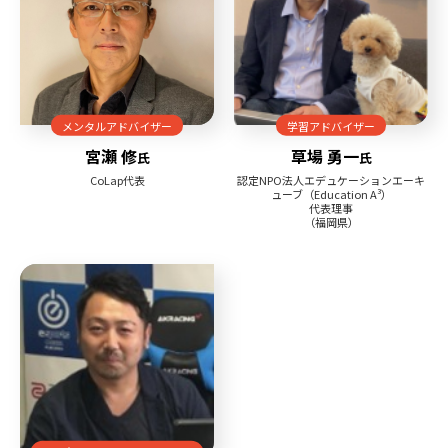
メンタルアドバイザー
学習アドバイザー
宮瀬 修
草場 勇一
氏
氏
CoLap代表
認定NPO法人エデュケーションエーキ
ューブ（Education A³）
代表理事
（福岡県）