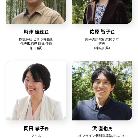
時津 佳徳
佐原 智子
氏
氏
株式会社 ときつ養蜂園
親子の居場所応援ラボ
代表取締役 時津 佳徳
代表
（山口県）
（神奈川県）
岡田 孝子
浜 直也
氏
氏
アイネ
オンライン個別指導塾おはこや