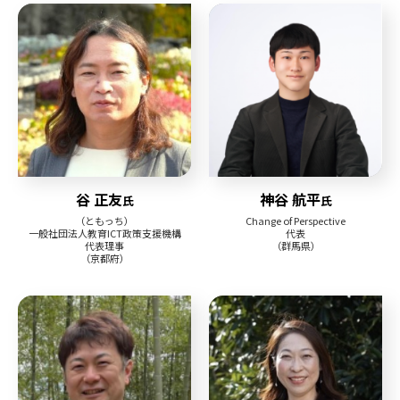
谷 正友
神谷 航平
氏
氏
（ともっち）
Change of Perspective
一般社団法人教育ICT政策支援機構
代表
代表理事
（群馬県）
（京都府）