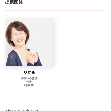
提携団体
りか
氏
明るい不登校
代表
（滋賀県）