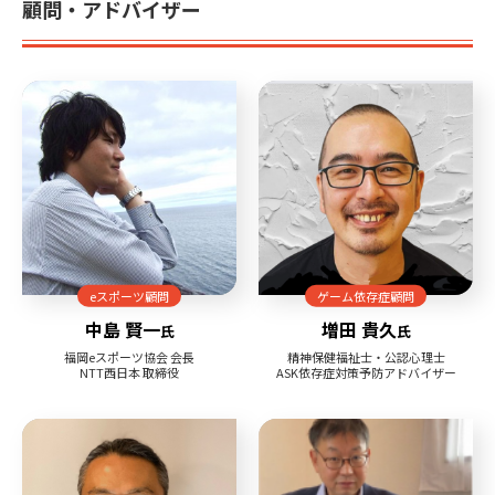
顧問・アドバイザー
eスポーツ顧問
ゲーム依存症顧問
中島 賢一
増田 貴久
氏
氏
福岡eスポーツ協会 会長
精神保健福祉士・公認心理士
NTT西日本 取締役
ASK依存症対策予防アドバイザー