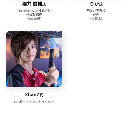
櫻井 俊輔
りか
氏
氏
ThreeX Design株式会社
明るい不登校
代表取締役
代表
（神奈川県）
（滋賀県）
XhanZ
氏
eスポーツインストラクター