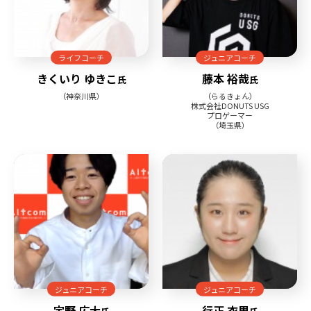
ライフコーチ
ジュニアコーチ
きくいり ゆきこ
藤本 裕哉
氏
氏
（神奈川県）
（らるきょん）
株式会社DONUTS USG
プロゲーマー
（埼玉県）
ジュニアコーチ
ジュニアコーチ
宇野 広大
行正 衣里