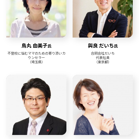
鳥丸 由美子
與良 だいち
氏
氏
不登校に悩むママのための寄り添いカ
合同会社だいち
ウンセラー
代表社員
（埼玉県）
（東京都）